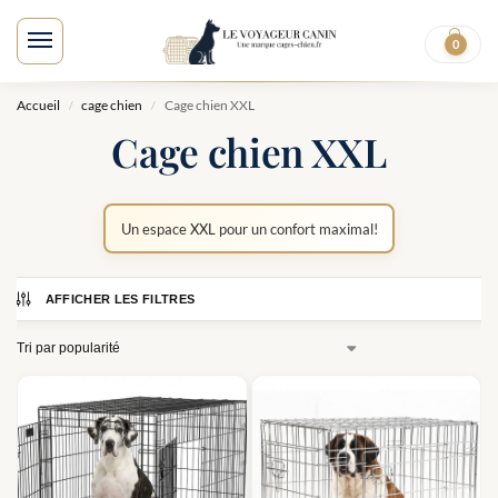
0
E
Accueil
cage chien
Cage chien XXL
/
/
Cage chien XXL
Un espace XXL pour un confort maximal!
AFFICHER LES FILTRES