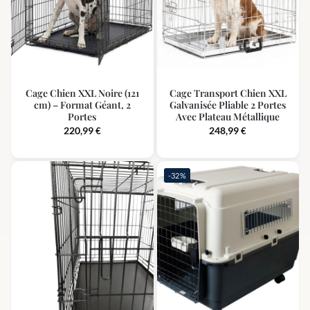
Cage Chien XXL Noire (121
Cage Transport Chien XXL
cm) – Format Géant, 2
Galvanisée Pliable 2 Portes
Portes
Avec Plateau Métallique
220,99
248,99
€
€
-32%